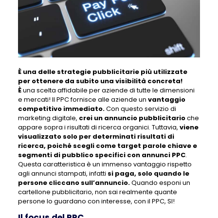
È una delle strategie pubblicitarie più utilizzate
per ottenere da subito una visibilità concreta!
È
una scelta affidabile per aziende di tutte le dimensioni
e mercati! Il PPC fornisce alle aziende un
vantaggio
competitivo immediato.
Con questo servizio di
marketing digitale,
crei un annuncio pubblicitario
che
appare sopra i risultati di ricerca organici. Tuttavia,
viene
visualizzato solo per determinati risultati di
ricerca, poiché scegli come target parole chiave e
segmenti di pubblico specifici con annunci PPC
.
Questa caratteristica è un immenso vantaggio rispetto
agli annunci stampati, infatti
si paga, solo quando le
persone cliccano sull’annuncio.
Quando esponi un
cartellone pubblicitario, non sai realmente quante
persone lo guardano con interesse, con il PPC, SI!
Il focus del PPC