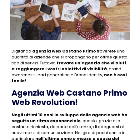
Digitando
agenzia web Castano Primo
troverete una
quantità di aziende che si propongono per offrire questo
tipo di servizi. Tuttavia
trovare un’agenzia che vi aiuti
a raggiungere i vostri obiettivi di visibilità
, brand
awareness, lead generation e Brand identity,
non è così
facile!
Agenzia Web Castano Primo
Web Revolution!
Negli ultimi 10 anni lo sviluppo delle agenzie web ha
seguito un ritmo esponenziale
, questo grazie alla
costante richiesta, da parte dell’utenza, di adeguarsi ai
nuovi mezzi di comunicazione. Nel giro di pochi anni e in
particolare
nell’ultimo anno e mezzo a causa del