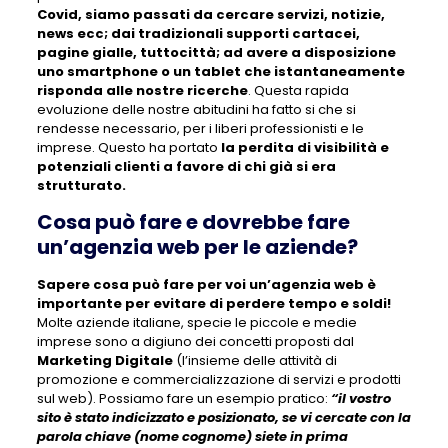
Covid, siamo passati da cercare servizi, notizie,
news ecc; dai tradizionali supporti cartacei,
pagine gialle, tuttocittà; ad avere a disposizione
uno smartphone o un tablet che istantaneamente
risponda alle nostre ricerche
. Questa rapida
evoluzione delle nostre abitudini ha fatto si che si
rendesse necessario, per i liberi professionisti e le
imprese. Questo ha portato
la perdita di visibilità e
potenziali clienti a favore di chi già si era
strutturato.
Cosa può fare e dovrebbe fare
un’agenzia web per le aziende?
Sapere cosa può fare per voi un’agenzia web è
importante per evitare di perdere tempo e soldi!
Molte aziende italiane, specie le piccole e medie
imprese sono a digiuno dei concetti proposti dal
Marketing Digitale
(l’insieme delle attività di
promozione e commercializzazione di servizi e prodotti
sul web). Possiamo fare un esempio pratico:
“il vostro
sito è stato indicizzato e posizionato, se vi cercate con la
parola chiave (nome cognome) siete in prima