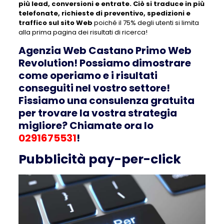
più lead, conversioni e entrate. Ciò si traduce in più
telefonate, richieste di preventivo, spedizioni e
traffico sul sito Web
poiché il 75% degli utenti si limita
alla prima pagina dei risultati di ricerca!
Agenzia Web Castano Primo Web
Revolution! Possiamo dimostrare
come operiamo e i risultati
conseguiti nel vostro settore!
Fissiamo una consulenza gratuita
per trovare la vostra strategia
migliore? Chiamate ora lo
0291675531
!
Pubblicità pay-per-click