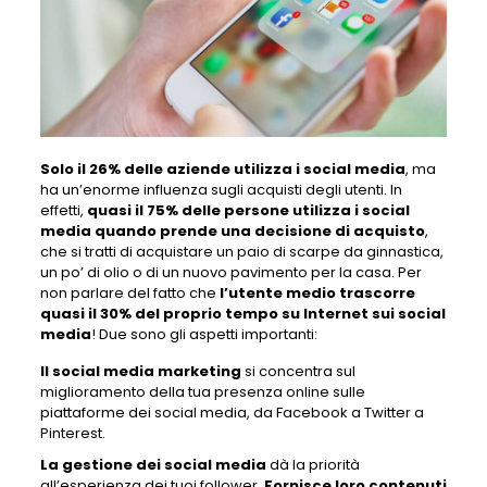
Solo il 26% delle aziende utilizza i social media
, ma
ha un’enorme influenza sugli acquisti degli utenti. In
effetti,
quasi il 75% delle persone utilizza i social
media quando prende una decisione di acquisto
,
che si tratti di acquistare un paio di scarpe da ginnastica,
un po’ di olio o di un nuovo pavimento per la casa. Per
non parlare del fatto che
l’utente medio trascorre
quasi il 30% del proprio tempo su Internet sui social
media
! Due sono gli aspetti importanti:
Il social media marketing
si concentra sul
miglioramento della tua presenza online sulle
piattaforme dei social media, da Facebook a Twitter a
Pinterest.
La gestione dei social media
dà la priorità
all’esperienza dei tuoi follower.
Fornisce loro contenuti