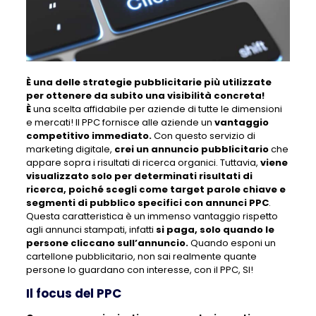
È una delle strategie pubblicitarie più utilizzate
per ottenere da subito una visibilità concreta!
È
una scelta affidabile per aziende di tutte le dimensioni
e mercati! Il PPC fornisce alle aziende un
vantaggio
competitivo immediato.
Con questo servizio di
marketing digitale,
crei un annuncio pubblicitario
che
appare sopra i risultati di ricerca organici. Tuttavia,
viene
visualizzato solo per determinati risultati di
ricerca, poiché scegli come target parole chiave e
segmenti di pubblico specifici con annunci PPC
.
Questa caratteristica è un immenso vantaggio rispetto
agli annunci stampati, infatti
si paga, solo quando le
persone cliccano sull’annuncio.
Quando esponi un
cartellone pubblicitario, non sai realmente quante
persone lo guardano con interesse, con il PPC, SI!
Il focus del PPC