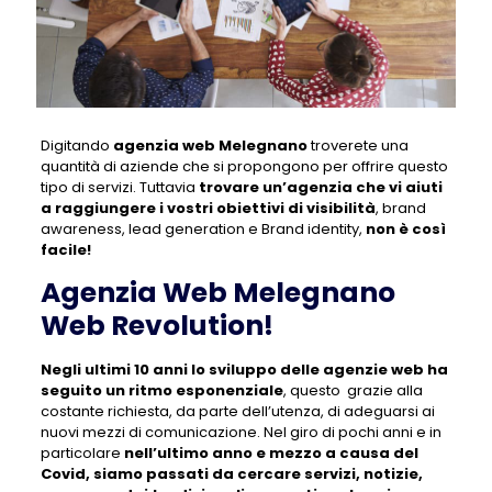
Digitando
agenzia web Melegnano
troverete una
quantità di aziende che si propongono per offrire questo
tipo di servizi. Tuttavia
trovare un’agenzia che vi aiuti
a raggiungere i vostri obiettivi di visibilità
, brand
awareness, lead generation e Brand identity,
non è così
facile!
Agenzia Web Melegnano
Web Revolution!
Negli ultimi 10 anni lo sviluppo delle agenzie web ha
seguito un ritmo esponenziale
, questo grazie alla
costante richiesta, da parte dell’utenza, di adeguarsi ai
nuovi mezzi di comunicazione. Nel giro di pochi anni e in
particolare
nell’ultimo anno e mezzo a causa del
Covid, siamo passati da cercare servizi, notizie,