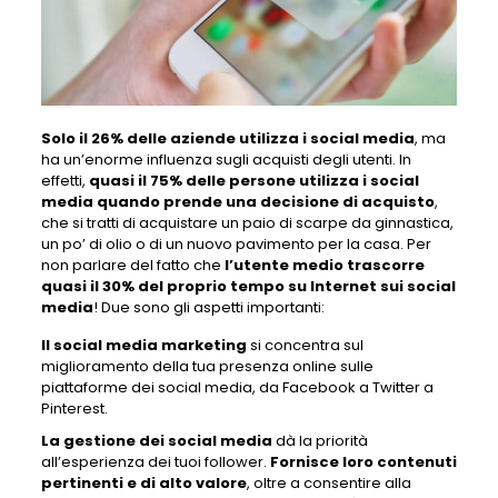
Solo il 26% delle aziende utilizza i social media
, ma
ha un’enorme influenza sugli acquisti degli utenti. In
effetti,
quasi il 75% delle persone utilizza i social
media quando prende una decisione di acquisto
,
che si tratti di acquistare un paio di scarpe da ginnastica,
un po’ di olio o di un nuovo pavimento per la casa. Per
non parlare del fatto che
l’utente medio trascorre
quasi il 30% del proprio tempo su Internet sui social
media
! Due sono gli aspetti importanti:
Il social media marketing
si concentra sul
miglioramento della tua presenza online sulle
piattaforme dei social media, da Facebook a Twitter a
Pinterest.
La gestione dei social media
dà la priorità
all’esperienza dei tuoi follower.
Fornisce loro contenuti
pertinenti e di alto valore
, oltre a consentire alla