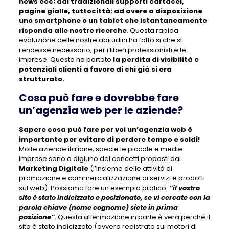
news ecc; dai tradizionali supporti cartacei,
pagine gialle, tuttocittà; ad avere a disposizione
uno smartphone o un tablet che istantaneamente
risponda alle nostre ricerche
. Questa rapida
evoluzione delle nostre abitudini ha fatto si che si
rendesse necessario, per i liberi professionisti e le
imprese. Questo ha portato
la perdita di visibilità e
potenziali clienti a favore di chi già si era
strutturato.
Cosa può fare e dovrebbe fare
un’agenzia web per le aziende?
Sapere cosa può fare per voi un’agenzia web è
importante per evitare di perdere tempo e soldi!
Molte aziende italiane, specie le piccole e medie
imprese sono a digiuno dei concetti proposti dal
Marketing Digitale
(l’insieme delle attività di
promozione e commercializzazione di servizi e prodotti
sul web). Possiamo fare un esempio pratico:
“il vostro
sito è stato indicizzato e posizionato, se vi cercate con la
parola chiave (nome cognome) siete in prima
posizione”
. Questa affermazione in parte è vera perché il
sito è stato indicizzato (ovvero registrato sui motori di