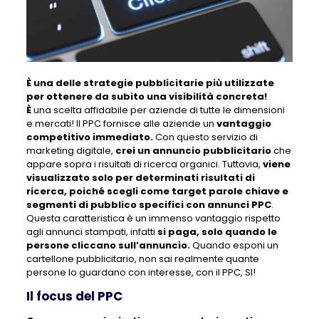
È una delle strategie pubblicitarie più utilizzate
per ottenere da subito una visibilità concreta!
È
una scelta affidabile per aziende di tutte le dimensioni
e mercati! Il PPC fornisce alle aziende un
vantaggio
competitivo immediato.
Con questo servizio di
marketing digitale,
crei un annuncio pubblicitario
che
appare sopra i risultati di ricerca organici. Tuttavia,
viene
visualizzato solo per determinati risultati di
ricerca, poiché scegli come target parole chiave e
segmenti di pubblico specifici con annunci PPC
.
Questa caratteristica è un immenso vantaggio rispetto
agli annunci stampati, infatti
si paga, solo quando le
persone cliccano sull’annuncio.
Quando esponi un
cartellone pubblicitario, non sai realmente quante
persone lo guardano con interesse, con il PPC, SI!
Il focus del PPC