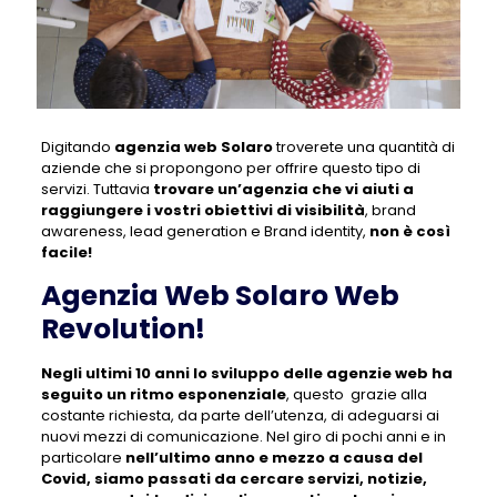
Digitando
agenzia web Solaro
troverete una quantità di
aziende che si propongono per offrire questo tipo di
servizi. Tuttavia
trovare un’agenzia che vi aiuti a
raggiungere i vostri obiettivi di visibilità
, brand
awareness, lead generation e Brand identity,
non è così
facile!
Agenzia Web Solaro Web
Revolution!
Negli ultimi 10 anni lo sviluppo delle agenzie web ha
seguito un ritmo esponenziale
, questo grazie alla
costante richiesta, da parte dell’utenza, di adeguarsi ai
nuovi mezzi di comunicazione. Nel giro di pochi anni e in
particolare
nell’ultimo anno e mezzo a causa del
Covid, siamo passati da cercare servizi, notizie,