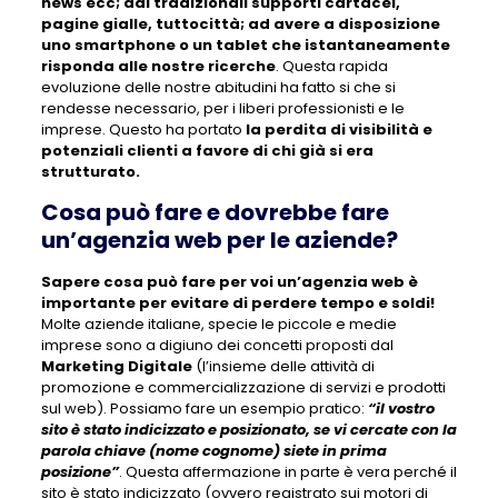
news ecc; dai tradizionali supporti cartacei,
pagine gialle, tuttocittà; ad avere a disposizione
uno smartphone o un tablet che istantaneamente
risponda alle nostre ricerche
. Questa rapida
evoluzione delle nostre abitudini ha fatto si che si
rendesse necessario, per i liberi professionisti e le
imprese. Questo ha portato
la perdita di visibilità e
potenziali clienti a favore di chi già si era
strutturato.
Cosa può fare e dovrebbe fare
un’agenzia web per le aziende?
Sapere cosa può fare per voi un’agenzia web è
importante per evitare di perdere tempo e soldi!
Molte aziende italiane, specie le piccole e medie
imprese sono a digiuno dei concetti proposti dal
Marketing Digitale
(l’insieme delle attività di
promozione e commercializzazione di servizi e prodotti
sul web). Possiamo fare un esempio pratico:
“il vostro
sito è stato indicizzato e posizionato, se vi cercate con la
parola chiave (nome cognome) siete in prima
posizione”
. Questa affermazione in parte è vera perché il
sito è stato indicizzato (ovvero registrato sui motori di