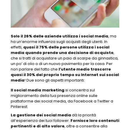
Solo il 26% delle aziende utilizza i social media
, ma
ha un’enorme influenza sugli acquisti degli utenti. In
effetti,
quasi il 75% delle persone utilizza i social
media quando prende una decisione di acquisto
,
che si tratti di acquistare un paio di scarpe da ginnastica,
un po’ di olio o di un nuovo pavimento per la casa. Per
non parlare del fatto che
l’utente medio trascorre
quasi il 30% del proprio tempo su Internet sui social
media
! Due sono gli aspetti importanti:
Il social media marketing
si concentra sul
miglioramento della tua presenza online sulle
piattaforme dei social media, da Facebook a Twitter a
Pinterest.
La gestione dei social media
dà la priorità
all’esperienza dei tuoi follower.
Fornisce loro contenuti
pertinenti e di alto valore
, oltre a consentire alla