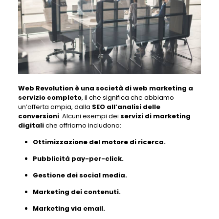
Web Revolution è una società di web marketing a
servizio completo
, il che significa che abbiamo
un’offerta ampia, dalla
SEO all’analisi delle
conversioni
. Alcuni esempi dei
servizi di marketing
digitali
che offriamo includono:
Ottimizzazione del motore di ricerca.
Pubblicità pay-per-click.
Gestione dei social media.
Marketing dei contenuti.
Marketing via email.