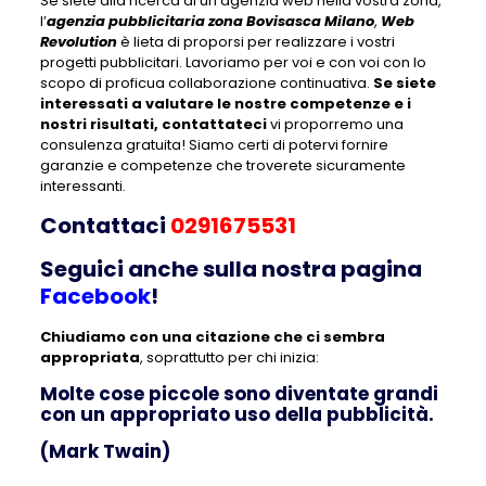
Se siete alla ricerca di un’agenzia web nella vostra zona,
l’
agenzia pubblicitaria zona Bovisasca Milano
,
Web
Revolution
è lieta di proporsi per realizzare i vostri
progetti pubblicitari. Lavoriamo per voi e con voi con lo
scopo di proficua collaborazione continuativa.
Se siete
interessati a valutare le nostre competenze e i
nostri risultati, contattateci
vi proporremo una
consulenza gratuita! Siamo certi di potervi fornire
garanzie e competenze che troverete sicuramente
interessanti.
Contattaci
0291675531
Seguici anche sulla nostra pagina
Facebook
!
Chiudiamo con una citazione che ci sembra
appropriata
, soprattutto per chi inizia:
Molte cose piccole sono diventate grandi
con un appropriato uso della pubblicità.
(Mark Twain)