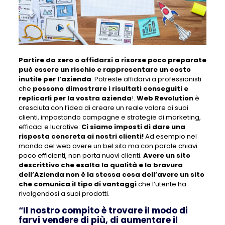
Partire da zero o affidarsi a risorse poco preparate
può essere un rischio e rappresentare un costo
inutile per l’azienda
. Potreste affidarvi a professionisti
che
possono dimostrare i risultati conseguiti e
replicarli per la vostra azienda
!.
Web Revolution
è
cresciuta con l’idea di creare un reale valore ai suoi
clienti, impostando campagne e strategie di marketing,
efficaci e lucrative.
Ci siamo imposti di dare una
risposta concreta ai nostri clienti!
Ad esempio nel
mondo del web avere un bel sito ma con parole chiavi
poco efficienti, non porta nuovi clienti.
Avere un sito
descrittivo che esalta la qualità e la bravura
dell’Azienda non è la stessa cosa dell’avere un sito
che comunica il tipo di vantaggi
che l’utente ha
rivolgendosi a suoi prodotti.
“Il nostro compito è trovare il modo di
farvi vendere di più, di aumentare il