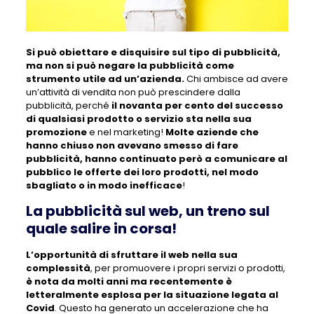
Si può obiettare e disquisire sul tipo di pubblicità,
ma non si può negare la pubblicità come
strumento utile ad un’azienda.
Chi ambisce ad avere
un’attività di vendita non può prescindere dalla
pubblicità, perché
il novanta per cento del successo
di qualsiasi prodotto o servizio sta nella sua
promozione
e nel marketing!
Molte aziende che
hanno chiuso non avevano smesso di fare
pubblicità, hanno continuato però a comunicare al
pubblico le offerte dei loro prodotti, nel modo
sbagliato o in modo inefficace
!
La pubblicità sul web, un treno sul
quale salire in corsa!
L’opportunità di sfruttare il web nella sua
complessità
, per promuovere i propri servizi o prodotti,
è nota da molti anni ma recentemente è
letteralmente esplosa per la situazione legata al
Covid
. Questo ha generato un accelerazione che ha