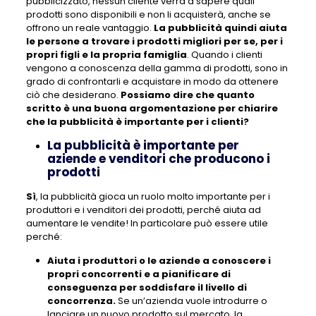
pubblicizzato, nessun cliente verrà a sapere quali
prodotti sono disponibili e non li acquisterà, anche se
offrono un reale vantaggio.
La pubblicità quindi aiuta
le persone a trovare i prodotti migliori per se, per i
propri figli e la propria famiglia
. Quando i clienti
vengono a conoscenza della gamma di prodotti, sono in
grado di confrontarli e acquistare in modo da ottenere
ciò che desiderano.
Possiamo dire che quanto
scritto è una buona argomentazione per chiarire
che la pubblicità è importante per i clienti?
La pubblicità è importante per
aziende e venditori che producono i
prodotti
Sì
, la pubblicità gioca un ruolo molto importante per i
produttori e i venditori dei prodotti, perché aiuta ad
aumentare le vendite! In particolare può essere utile
perché:
Aiuta i produttori o le aziende a conoscere i
propri concorrenti e a pianificare di
conseguenza per soddisfare il livello di
concorrenza.
Se un’azienda vuole introdurre o
lanciare un nuovo prodotto sul mercato, la