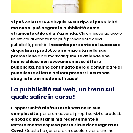
Si può obiettare e disquisire sul tipo di pubblicità,
ma non si può negare la pubblicità come
strumento utile ad un’azienda.
Chi ambisce ad avere
un’attività di vendita non può prescindere dalla
pubblicità, perché
il novanta per cento del successo
di qualsiasi prodotto o servizio sta nella sua
promozione
e nel marketing!
Molte aziende che
hanno chiuso non avevano smesso di fare
pubblicità, hanno continuato però a comunicare al
pubblico le offerte dei loro prodotti, nel modo
sbagliato o in modo inefficace
!
La pubblicità sul web, un treno sul
quale salire in corsa!
L’opportunità di sfruttare il web nella sua
complessità
, per promuovere i propri servizi o prodotti,
è nota da molti anni ma recentemente è
letteralmente esplosa per la situazione legata al
Covid
. Questo ha generato un accelerazione che ha