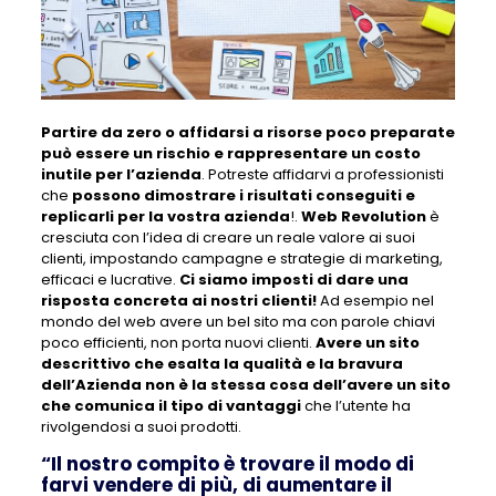
Partire da zero o affidarsi a risorse poco preparate
può essere un rischio e rappresentare un costo
inutile per l’azienda
. Potreste affidarvi a professionisti
che
possono dimostrare i risultati conseguiti e
replicarli per la vostra azienda
!.
Web Revolution
è
cresciuta con l’idea di creare un reale valore ai suoi
clienti, impostando campagne e strategie di marketing,
efficaci e lucrative.
Ci siamo imposti di dare una
risposta concreta ai nostri clienti!
Ad esempio nel
mondo del web avere un bel sito ma con parole chiavi
poco efficienti, non porta nuovi clienti.
Avere un sito
descrittivo che esalta la qualità e la bravura
dell’Azienda non è la stessa cosa dell’avere un sito
che comunica il tipo di vantaggi
che l’utente ha
rivolgendosi a suoi prodotti.
“Il nostro compito è trovare il modo di
farvi vendere di più, di aumentare il