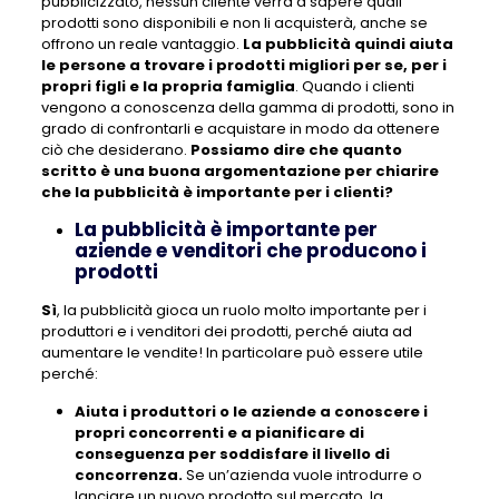
pubblicizzato, nessun cliente verrà a sapere quali
prodotti sono disponibili e non li acquisterà, anche se
offrono un reale vantaggio.
La pubblicità quindi aiuta
le persone a trovare i prodotti migliori per se, per i
propri figli e la propria famiglia
. Quando i clienti
vengono a conoscenza della gamma di prodotti, sono in
grado di confrontarli e acquistare in modo da ottenere
ciò che desiderano.
Possiamo dire che quanto
scritto è una buona argomentazione per chiarire
che la pubblicità è importante per i clienti?
La pubblicità è importante per
aziende e venditori che producono i
prodotti
Sì
, la pubblicità gioca un ruolo molto importante per i
produttori e i venditori dei prodotti, perché aiuta ad
aumentare le vendite! In particolare può essere utile
perché:
Aiuta i produttori o le aziende a conoscere i
propri concorrenti e a pianificare di
conseguenza per soddisfare il livello di
concorrenza.
Se un’azienda vuole introdurre o
lanciare un nuovo prodotto sul mercato, la