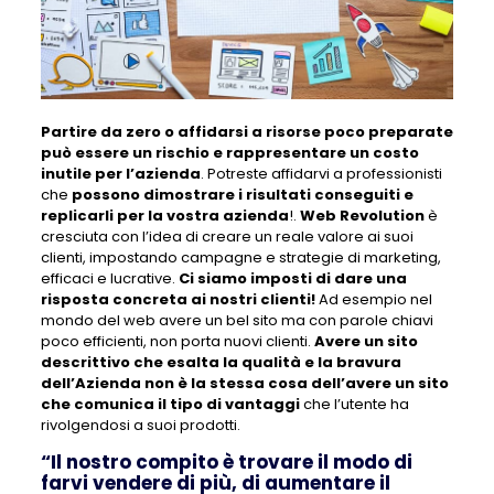
Partire da zero o affidarsi a risorse poco preparate
può essere un rischio e rappresentare un costo
inutile per l’azienda
. Potreste affidarvi a professionisti
che
possono dimostrare i risultati conseguiti e
replicarli per la vostra azienda
!.
Web Revolution
è
cresciuta con l’idea di creare un reale valore ai suoi
clienti, impostando campagne e strategie di marketing,
efficaci e lucrative.
Ci siamo imposti di dare una
risposta concreta ai nostri clienti!
Ad esempio nel
mondo del web avere un bel sito ma con parole chiavi
poco efficienti, non porta nuovi clienti.
Avere un sito
descrittivo che esalta la qualità e la bravura
dell’Azienda non è la stessa cosa dell’avere un sito
che comunica il tipo di vantaggi
che l’utente ha
rivolgendosi a suoi prodotti.
“Il nostro compito è trovare il modo di
farvi vendere di più, di aumentare il