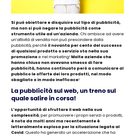
Si può obiettare e disquisire sul tipo di pubblicità,
ma non si può negare la pubblicità come
strumento utile ad un’azienda.
Chi ambisce ad avere
un’attività di vendita non può prescindere dalla
pubblicità, perché
il novanta per cento del successo
di qualsiasi prodotto o servizio sta nella sua
promozione
e nel marketing!
Molte aziende che
hanno chiuso non avevano smesso di fare
pubblicità, hanno continuato però a comunicare al
pubblico le offerte dei loro prodotti, nel modo
sbagliato o in modo inefficace
!
La pubblicità sul web, un treno sul
quale salire in corsa!
L’opportunità di sfruttare il web nella sua
complessità
, per promuovere i propri servizi o prodotti,
è nota da molti anni ma recentemente è
letteralmente esplosa per la situazione legata al
Covid
. Questo ha generato un accelerazione che ha