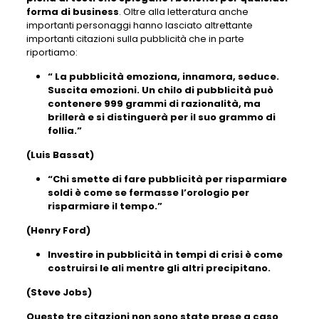
forma di business
. Oltre alla letteratura anche
importanti personaggi hanno lasciato altrettante
importanti citazioni sulla pubblicità che in parte
riportiamo:
“ La pubblicità emoziona, innamora, seduce.
Suscita emozioni. Un chilo di pubblicità può
contenere 999 grammi di razionalità, ma
brillerà e si distinguerà per il suo grammo di
follia.”
(Luis Bassat)
“Chi smette di fare pubblicità per risparmiare
soldi è come se fermasse l’orologio per
risparmiare il tempo.”
(Henry Ford)
Investire in pubblicità in tempi di crisi è come
costruirsi le ali mentre gli altri precipitano.
(Steve Jobs)
Queste tre citazioni non sono state prese a caso