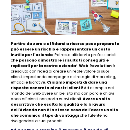
Partire da zero o affidarsi a risorse poco preparate
può essere un rischio e rappresentare un costo
inutile per l’azienda
. Potreste affidarvi a professionisti
che
possono dimostrare i risultati conseguiti e
replicarli per la vostra azienda
!.
Web Revolution
è
cresciuta con l’idea di creare un reale valore ai suoi
clienti, impostando campagne e strategie di marketing,
efficaci e lucrative.
Ci siamo imposti di dare una
risposta concreta ai nostri clienti!
Ad esempio nel
mondo del web avere un bel sito ma con parole chiavi
poco efficienti, non porta nuovi clienti.
Avere un sito
descrittivo che esalta la qualità e la bravura
dell’Azienda non è la stessa cosa dell’avere un sito
che comunica il tipo di vantaggi
che l’utente ha
rivolgendosi a suoi prodotti.