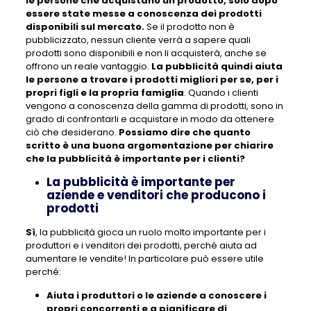
le persone che acquistano un prodotto, solo dopo
essere state messe a conoscenza dei prodotti
disponibili sul mercato.
Se il prodotto non è
pubblicizzato, nessun cliente verrà a sapere quali
prodotti sono disponibili e non li acquisterà, anche se
offrono un reale vantaggio.
La pubblicità quindi aiuta
le persone a trovare i prodotti migliori per se, per i
propri figli e la propria famiglia
. Quando i clienti
vengono a conoscenza della gamma di prodotti, sono in
grado di confrontarli e acquistare in modo da ottenere
ciò che desiderano.
Possiamo dire che quanto
scritto è una buona argomentazione per chiarire
che la pubblicità è importante per i clienti?
La pubblicità è importante per
aziende e venditori che producono i
prodotti
Sì
, la pubblicità gioca un ruolo molto importante per i
produttori e i venditori dei prodotti, perché aiuta ad
aumentare le vendite! In particolare può essere utile
perché:
Aiuta i produttori o le aziende a conoscere i
propri concorrenti e a pianificare di