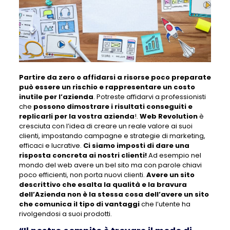
Partire da zero o affidarsi a risorse poco preparate
può essere un rischio e rappresentare un costo
inutile per l’azienda
. Potreste affidarvi a professionisti
che
possono dimostrare i risultati conseguiti e
replicarli per la vostra azienda
!.
Web Revolution
è
cresciuta con l’idea di creare un reale valore ai suoi
clienti, impostando campagne e strategie di marketing,
efficaci e lucrative.
Ci siamo imposti di dare una
risposta concreta ai nostri clienti!
Ad esempio nel
mondo del web avere un bel sito ma con parole chiavi
poco efficienti, non porta nuovi clienti.
Avere un sito
descrittivo che esalta la qualità e la bravura
dell’Azienda non è la stessa cosa dell’avere un sito
che comunica il tipo di vantaggi
che l’utente ha
rivolgendosi a suoi prodotti.