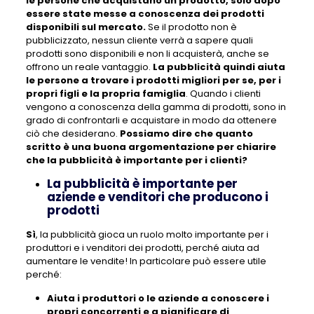
le persone che acquistano un prodotto, solo dopo
essere state messe a conoscenza dei prodotti
disponibili sul mercato.
Se il prodotto non è
pubblicizzato, nessun cliente verrà a sapere quali
prodotti sono disponibili e non li acquisterà, anche se
offrono un reale vantaggio.
La pubblicità quindi aiuta
le persone a trovare i prodotti migliori per se, per i
propri figli e la propria famiglia
. Quando i clienti
vengono a conoscenza della gamma di prodotti, sono in
grado di confrontarli e acquistare in modo da ottenere
ciò che desiderano.
Possiamo dire che quanto
scritto è una buona argomentazione per chiarire
che la pubblicità è importante per i clienti?
La pubblicità è importante per
aziende e venditori che producono i
prodotti
Sì
, la pubblicità gioca un ruolo molto importante per i
produttori e i venditori dei prodotti, perché aiuta ad
aumentare le vendite! In particolare può essere utile
perché:
Aiuta i produttori o le aziende a conoscere i
propri concorrenti e a pianificare di