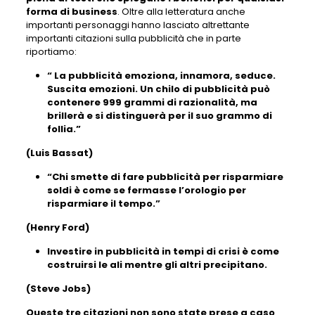
forma di business
. Oltre alla letteratura anche
importanti personaggi hanno lasciato altrettante
importanti citazioni sulla pubblicità che in parte
riportiamo:
“ La pubblicità emoziona, innamora, seduce.
Suscita emozioni. Un chilo di pubblicità può
contenere 999 grammi di razionalità, ma
brillerà e si distinguerà per il suo grammo di
follia.”
(Luis Bassat)
“Chi smette di fare pubblicità per risparmiare
soldi è come se fermasse l’orologio per
risparmiare il tempo.”
(Henry Ford)
Investire in pubblicità in tempi di crisi è come
costruirsi le ali mentre gli altri precipitano.
(Steve Jobs)
Queste tre citazioni non sono state prese a caso