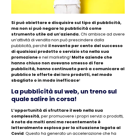
Si può obiettare e disquisire sul tipo di pubblicità,
ma non si può negare la pubblicità come
strumento utile ad un’azienda.
Chi ambisce ad avere
un’attività di vendita non può prescindere dalla
pubblicità, perché
il novanta per cento del successo
di qualsiasi prodotto o servizio sta nella sua
promozione
e nel marketing!
Molte aziende che
hanno chiuso non avevano smesso di fare
pubblicità, hanno continuato però a comunicare al
pubblico le offerte dei loro prodotti, nel modo
sbagliato o in modo inefficace
!
La pubblicità sul web, un treno sul
quale salire in corsa!
L’opportunità di sfruttare il web nella sua
complessità
, per promuovere i propri servizi o prodotti,
è nota da molti anni ma recentemente è
letteralmente esplosa per la situazione legata al
Covid
. Questo ha generato un accelerazione che ha