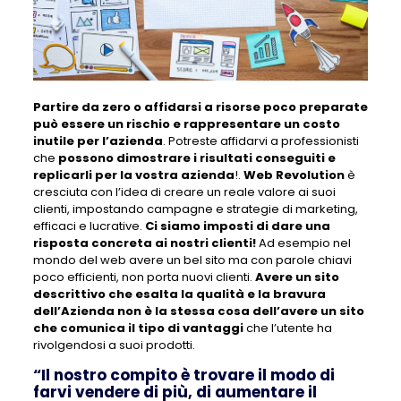
Partire da zero o affidarsi a risorse poco preparate
può essere un rischio e rappresentare un costo
inutile per l’azienda
. Potreste affidarvi a professionisti
che
possono dimostrare i risultati conseguiti e
replicarli per la vostra azienda
!.
Web Revolution
è
cresciuta con l’idea di creare un reale valore ai suoi
clienti, impostando campagne e strategie di marketing,
efficaci e lucrative.
Ci siamo imposti di dare una
risposta concreta ai nostri clienti!
Ad esempio nel
mondo del web avere un bel sito ma con parole chiavi
poco efficienti, non porta nuovi clienti.
Avere un sito
descrittivo che esalta la qualità e la bravura
dell’Azienda non è la stessa cosa dell’avere un sito
che comunica il tipo di vantaggi
che l’utente ha
rivolgendosi a suoi prodotti.
“Il nostro compito è trovare il modo di
farvi vendere di più, di aumentare il