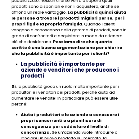
pubblicizzato, nessun cliente verrà a sapere quali
prodotti sono disponibili e non li acquisterà, anche se
offrono un reale vantaggio.
La pubblicità quindi aiuta
le persone a trovare i prodotti migliori per se, per i
propri figli e la propria famiglia
. Quando i clienti
vengono a conoscenza della gamma di prodotti, sono in
grado di confrontarli e acquistare in modo da ottenere
ciò che desiderano.
Possiamo dire che quanto
scritto è una buona argomentazione per chiarire
che la pubblicità è importante per i clienti?
La pubblicità è importante per
aziende e venditori che producono i
prodotti
Sì
, la pubblicità gioca un ruolo molto importante per i
produttori e i venditori dei prodotti, perché aiuta ad
aumentare le vendite! In particolare può essere utile
perché:
Aiuta i produttori o le aziende a conoscere i
propri concorrenti e a pianificare di
conseguenza per soddisfare il livello di
concorrenza.
Se un’azienda vuole introdurre o
lanciare un nuovo prodotto sul mercato, la