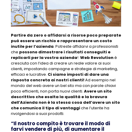
Partire da zero o affidarsi a risorse poco preparate
può essere un rischio e rappresentare un costo
inutile per l’azienda
. Potreste affidarvi a professionisti
che
possono dimostrare i risultati conseguiti e
replicarli per la vostra azienda
!.
Web Revolution
è
cresciuta con l’idea di creare un reale valore ai suoi
clienti, impostando campagne e strategie di marketing,
efficaci e lucrative.
Ci siamo imposti di dare una
risposta concreta ai nostri clienti!
Ad esempio nel
mondo del web avere un bel sito ma con parole chiavi
poco efficienti, non porta nuovi clienti.
Avere un sito
descrittivo che esalta la qualità e la bravura
dell’Azienda non è la stessa cosa dell’avere un sito
che comunica il tipo di vantaggi
che l’utente ha
rivolgendosi a suoi prodotti.
“Il nostro compito è trovare il modo di
farvi vendere di più, di aumentare il