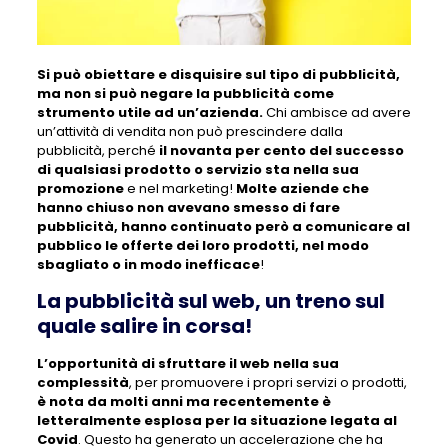
Si può obiettare e disquisire sul tipo di pubblicità,
ma non si può negare la pubblicità come
strumento utile ad un’azienda.
Chi ambisce ad avere
un’attività di vendita non può prescindere dalla
pubblicità, perché
il novanta per cento del successo
di qualsiasi prodotto o servizio sta nella sua
promozione
e nel marketing!
Molte aziende che
hanno chiuso non avevano smesso di fare
pubblicità, hanno continuato però a comunicare al
pubblico le offerte dei loro prodotti, nel modo
sbagliato o in modo inefficace
!
La pubblicità sul web, un treno sul
quale salire in corsa!
L’opportunità di sfruttare il web nella sua
complessità
, per promuovere i propri servizi o prodotti,
è nota da molti anni ma recentemente è
letteralmente esplosa per la situazione legata al
Covid
. Questo ha generato un accelerazione che ha