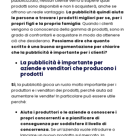
pubblicizzato, nessun cliente verrà a sapere quali
prodotti sono disponibili e non li acquisterà, anche se
offrono un reale vantaggio.
La pubblicità quindi aiuta
le persone a trovare i prodotti migliori per se, per i
propri figli e la propria famiglia
. Quando i clienti
vengono a conoscenza della gamma di prodotti, sono in
grado di confrontarli e acquistare in modo da ottenere
ciò che desiderano.
Possiamo dire che quanto
scritto è una buona argomentazione per chiarire
che la pubblicità è importante per i clienti?
La pubblicità è importante per
aziende e venditori che producono i
prodotti
Sì
, la pubblicità gioca un ruolo molto importante per i
produttori e i venditori dei prodotti, perché aiuta ad
aumentare le vendite! In particolare può essere utile
perché:
Aiuta i produttori o le aziende a conoscere i
propri concorrenti e a pianificare di
conseguenza per soddisfare il livello di
concorrenza.
Se un’azienda vuole introdurre o
lanciare un nuovo prodotto sul mercato, la