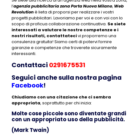
Se siete alla ricerca di un’agenzia web nella vostra zona,
l’
agenzia pubblicitaria zona Porta Nuova Milano
,
Web
Revolution
è lieta di proporsi per realizzare i vostri
progetti pubblicitari. Lavoriamo per voi e con voi con lo
scopo di proficua collaborazione continuativa.
Se siete
interessati a valutare le nostre competenze e i
nostri risultati, contattateci
vi proporremo una
consulenza gratuita! Siamo certi di potervi fornire
garanzie e competenze che troverete sicuramente
interessanti.
Contattaci
0291675531
Seguici anche sulla nostra pagina
Facebook
!
Chiudiamo con una citazione che ci sembra
appropriata
, soprattutto per chi inizia:
Molte cose piccole sono diventate grandi
con un appropriato uso della pubblicità.
(Mark Twain)