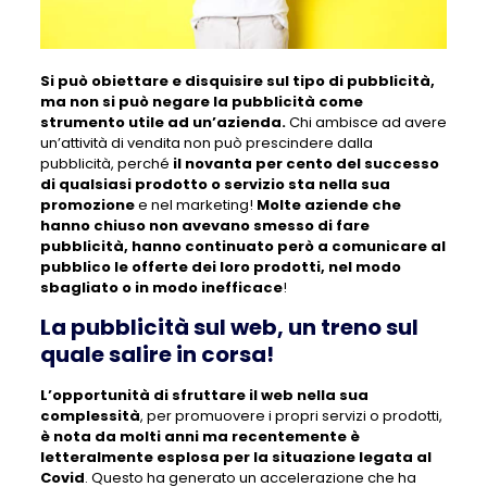
Si può obiettare e disquisire sul tipo di pubblicità,
ma non si può negare la pubblicità come
strumento utile ad un’azienda.
Chi ambisce ad avere
un’attività di vendita non può prescindere dalla
pubblicità, perché
il novanta per cento del successo
di qualsiasi prodotto o servizio sta nella sua
promozione
e nel marketing!
Molte aziende che
hanno chiuso non avevano smesso di fare
pubblicità, hanno continuato però a comunicare al
pubblico le offerte dei loro prodotti, nel modo
sbagliato o in modo inefficace
!
La pubblicità sul web, un treno sul
quale salire in corsa!
L’opportunità di sfruttare il web nella sua
complessità
, per promuovere i propri servizi o prodotti,
è nota da molti anni ma recentemente è
letteralmente esplosa per la situazione legata al
Covid
. Questo ha generato un accelerazione che ha