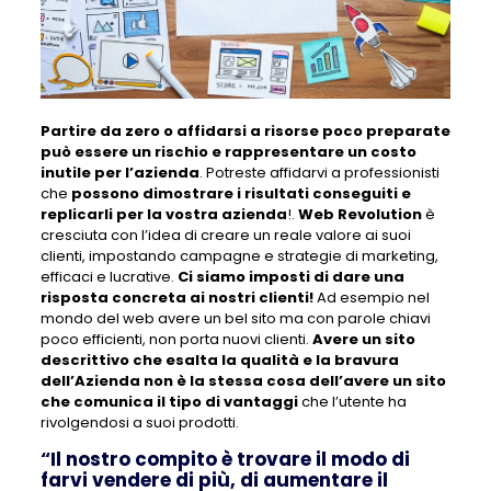
Partire da zero o affidarsi a risorse poco preparate
può essere un rischio e rappresentare un costo
inutile per l’azienda
. Potreste affidarvi a professionisti
che
possono dimostrare i risultati conseguiti e
replicarli per la vostra azienda
!.
Web Revolution
è
cresciuta con l’idea di creare un reale valore ai suoi
clienti, impostando campagne e strategie di marketing,
efficaci e lucrative.
Ci siamo imposti di dare una
risposta concreta ai nostri clienti!
Ad esempio nel
mondo del web avere un bel sito ma con parole chiavi
poco efficienti, non porta nuovi clienti.
Avere un sito
descrittivo che esalta la qualità e la bravura
dell’Azienda non è la stessa cosa dell’avere un sito
che comunica il tipo di vantaggi
che l’utente ha
rivolgendosi a suoi prodotti.
“Il nostro compito è trovare il modo di
farvi vendere di più, di aumentare il