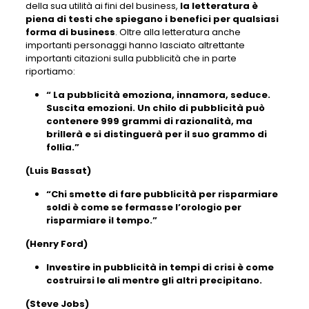
della sua utilità ai fini del business,
la letteratura è
piena di testi che spiegano i benefici per qualsiasi
forma di business
. Oltre alla letteratura anche
importanti personaggi hanno lasciato altrettante
importanti citazioni sulla pubblicità che in parte
riportiamo:
“ La pubblicità emoziona, innamora, seduce.
Suscita emozioni. Un chilo di pubblicità può
contenere 999 grammi di razionalità, ma
brillerà e si distinguerà per il suo grammo di
follia.”
(Luis Bassat)
“Chi smette di fare pubblicità per risparmiare
soldi è come se fermasse l’orologio per
risparmiare il tempo.”
(Henry Ford)
Investire in pubblicità in tempi di crisi è come
costruirsi le ali mentre gli altri precipitano.
(Steve Jobs)