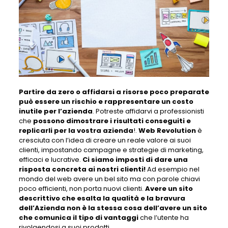
Partire da zero o affidarsi a risorse poco preparate
può essere un rischio e rappresentare un costo
inutile per l’azienda
. Potreste affidarvi a professionisti
che
possono dimostrare i risultati conseguiti e
replicarli per la vostra azienda
!.
Web Revolution
è
cresciuta con l’idea di creare un reale valore ai suoi
clienti, impostando campagne e strategie di marketing,
efficaci e lucrative.
Ci siamo imposti di dare una
risposta concreta ai nostri clienti!
Ad esempio nel
mondo del web avere un bel sito ma con parole chiavi
poco efficienti, non porta nuovi clienti.
Avere un sito
descrittivo che esalta la qualità e la bravura
dell’Azienda non è la stessa cosa dell’avere un sito
che comunica il tipo di vantaggi
che l’utente ha
rivolgendosi a suoi prodotti.