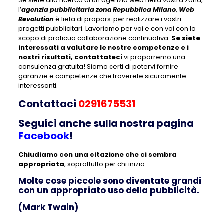
Se siete alla ricerca di un’agenzia web nella vostra zona,
l’
agenzia pubblicitaria zona Repubblica Milano
,
Web
Revolution
è lieta di proporsi per realizzare i vostri
progetti pubblicitari. Lavoriamo per voi e con voi con lo
scopo di proficua collaborazione continuativa.
Se siete
interessati a valutare le nostre competenze e i
nostri risultati, contattateci
vi proporremo una
consulenza gratuita! Siamo certi di potervi fornire
garanzie e competenze che troverete sicuramente
interessanti.
Contattaci
0291675531
Seguici anche sulla nostra pagina
Facebook
!
Chiudiamo con una citazione che ci sembra
appropriata
, soprattutto per chi inizia:
Molte cose piccole sono diventate grandi
con un appropriato uso della pubblicità.
(Mark Twain)