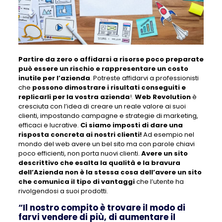
Partire da zero o affidarsi a risorse poco preparate
può essere un rischio e rappresentare un costo
inutile per l’azienda
. Potreste affidarvi a professionisti
che
possono dimostrare i risultati conseguiti e
replicarli per la vostra azienda
!.
Web Revolution
è
cresciuta con l’idea di creare un reale valore ai suoi
clienti, impostando campagne e strategie di marketing,
efficaci e lucrative.
Ci siamo imposti di dare una
risposta concreta ai nostri clienti!
Ad esempio nel
mondo del web avere un bel sito ma con parole chiavi
poco efficienti, non porta nuovi clienti.
Avere un sito
descrittivo che esalta la qualità e la bravura
dell’Azienda non è la stessa cosa dell’avere un sito
che comunica il tipo di vantaggi
che l’utente ha
rivolgendosi a suoi prodotti.
“Il nostro compito è trovare il modo di
farvi vendere di più, di aumentare il