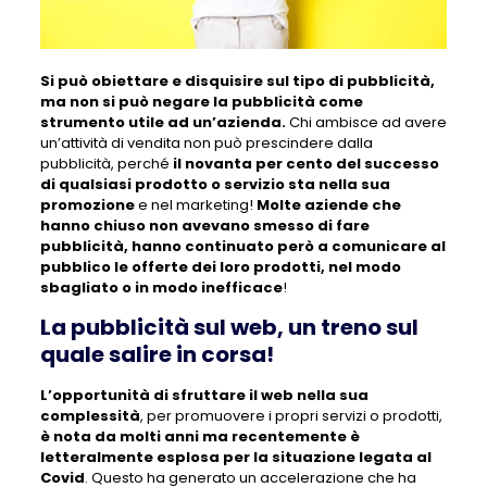
Si può obiettare e disquisire sul tipo di pubblicità,
ma non si può negare la pubblicità come
strumento utile ad un’azienda.
Chi ambisce ad avere
un’attività di vendita non può prescindere dalla
pubblicità, perché
il novanta per cento del successo
di qualsiasi prodotto o servizio sta nella sua
promozione
e nel marketing!
Molte aziende che
hanno chiuso non avevano smesso di fare
pubblicità, hanno continuato però a comunicare al
pubblico le offerte dei loro prodotti, nel modo
sbagliato o in modo inefficace
!
La pubblicità sul web, un treno sul
quale salire in corsa!
L’opportunità di sfruttare il web nella sua
complessità
, per promuovere i propri servizi o prodotti,
è nota da molti anni ma recentemente è
letteralmente esplosa per la situazione legata al
Covid
. Questo ha generato un accelerazione che ha