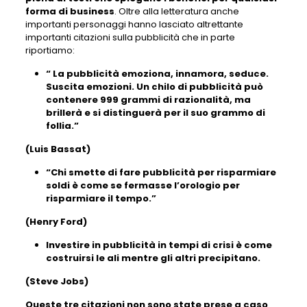
forma di business
. Oltre alla letteratura anche
importanti personaggi hanno lasciato altrettante
importanti citazioni sulla pubblicità che in parte
riportiamo:
“ La pubblicità emoziona, innamora, seduce.
Suscita emozioni. Un chilo di pubblicità può
contenere 999 grammi di razionalità, ma
brillerà e si distinguerà per il suo grammo di
follia.”
(Luis Bassat)
“Chi smette di fare pubblicità per risparmiare
soldi è come se fermasse l’orologio per
risparmiare il tempo.”
(Henry Ford)
Investire in pubblicità in tempi di crisi è come
costruirsi le ali mentre gli altri precipitano.
(Steve Jobs)
Queste tre citazioni non sono state prese a caso