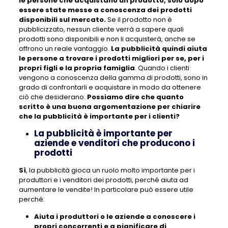
le persone che acquistano un prodotto, solo dopo
essere state messe a conoscenza dei prodotti
disponibili sul mercato.
Se il prodotto non è
pubblicizzato, nessun cliente verrà a sapere quali
prodotti sono disponibili e non li acquisterà, anche se
offrono un reale vantaggio.
La pubblicità quindi aiuta
le persone a trovare i prodotti migliori per se, per i
propri figli e la propria famiglia
. Quando i clienti
vengono a conoscenza della gamma di prodotti, sono in
grado di confrontarli e acquistare in modo da ottenere
ciò che desiderano.
Possiamo dire che quanto
scritto è una buona argomentazione per chiarire
che la pubblicità è importante per i clienti?
La pubblicità è importante per
aziende e venditori che producono i
prodotti
Sì
, la pubblicità gioca un ruolo molto importante per i
produttori e i venditori dei prodotti, perché aiuta ad
aumentare le vendite! In particolare può essere utile
perché:
Aiuta i produttori o le aziende a conoscere i
propri concorrenti e a pianificare di