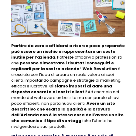
Partire da zero o affidarsi a risorse poco preparate
può essere un rischio e rappresentare un costo
inutile per l’azienda
. Potreste affidarvi a professionisti
che
possono dimostrare i risultati conseguiti e
replicarli per la vostra azienda
!.
Web Revolution
è
cresciuta con l’idea di creare un reale valore ai suoi
clienti, impostando campagne e strategie di marketing,
efficaci e lucrative.
Ci siamo imposti di dare una
risposta concreta ai nostri clienti!
Ad esempio nel
mondo del web avere un bel sito ma con parole chiavi
poco efficienti, non porta nuovi clienti.
Avere un sito
descrittivo che esalta la qualità e la bravura
dell’Azienda non è la stessa cosa dell’avere un sito
che comunica il tipo di vantaggi
che l’utente ha
rivolgendosi a suoi prodotti.