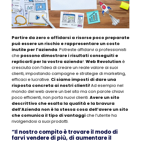
Partire da zero o affidarsi a risorse poco preparate
può essere un rischio e rappresentare un costo
inutile per l’azienda
. Potreste affidarvi a professionisti
che
possono dimostrare i risultati conseguiti e
replicarli per la vostra azienda
!.
Web Revolution
è
cresciuta con l’idea di creare un reale valore ai suoi
clienti, impostando campagne e strategie di marketing,
efficaci e lucrative.
Ci siamo imposti di dare una
risposta concreta ai nostri clienti!
Ad esempio nel
mondo del web avere un bel sito ma con parole chiavi
poco efficienti, non porta nuovi clienti.
Avere un sito
descrittivo che esalta la qualità e la bravura
dell’Azienda non è la stessa cosa dell’avere un sito
che comunica il tipo di vantaggi
che l’utente ha
rivolgendosi a suoi prodotti.
“Il nostro compito è trovare il modo di
farvi vendere di più, di aumentare il