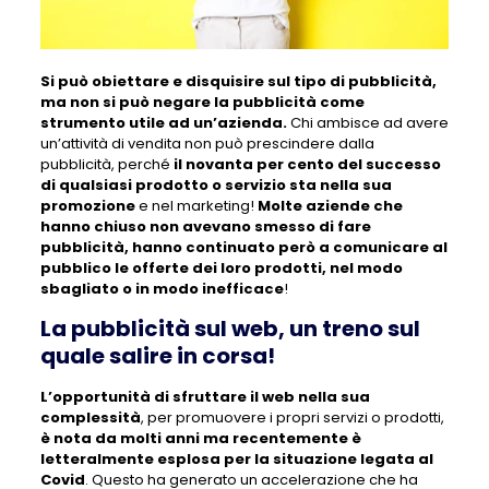
Si può obiettare e disquisire sul tipo di pubblicità,
ma non si può negare la pubblicità come
strumento utile ad un’azienda.
Chi ambisce ad avere
un’attività di vendita non può prescindere dalla
pubblicità, perché
il novanta per cento del successo
di qualsiasi prodotto o servizio sta nella sua
promozione
e nel marketing!
Molte aziende che
hanno chiuso non avevano smesso di fare
pubblicità, hanno continuato però a comunicare al
pubblico le offerte dei loro prodotti, nel modo
sbagliato o in modo inefficace
!
La pubblicità sul web, un treno sul
quale salire in corsa!
L’opportunità di sfruttare il web nella sua
complessità
, per promuovere i propri servizi o prodotti,
è nota da molti anni ma recentemente è
letteralmente esplosa per la situazione legata al
Covid
. Questo ha generato un accelerazione che ha