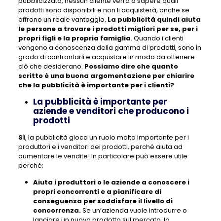
pubblicizzato, nessun cliente verrà a sapere quali
prodotti sono disponibili e non li acquisterà, anche se
offrono un reale vantaggio.
La pubblicità quindi aiuta
le persone a trovare i prodotti migliori per se, per i
propri figli e la propria famiglia
. Quando i clienti
vengono a conoscenza della gamma di prodotti, sono in
grado di confrontarli e acquistare in modo da ottenere
ciò che desiderano.
Possiamo dire che quanto
scritto è una buona argomentazione per chiarire
che la pubblicità è importante per i clienti?
La pubblicità è importante per
aziende e venditori che producono i
prodotti
Sì
, la pubblicità gioca un ruolo molto importante per i
produttori e i venditori dei prodotti, perché aiuta ad
aumentare le vendite! In particolare può essere utile
perché:
Aiuta i produttori o le aziende a conoscere i
propri concorrenti e a pianificare di
conseguenza per soddisfare il livello di
concorrenza.
Se un’azienda vuole introdurre o
lanciare un nuovo prodotto sul mercato, la