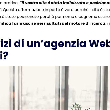
o pratico:
“il vostro sito è stato indicizzato e posizion
”
. Questa affermazione in parte è vera perché il sito è sta
n è stato posizionato perché per nome e cognome uscireb
ifica farlo uscire nei risultati del motore di ricerca, 
vizi di un’agenzia We
i?