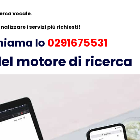
erca vocale.
lizzare i servizi più richiesti!
chiama lo
0291675531
el motore di ricerca