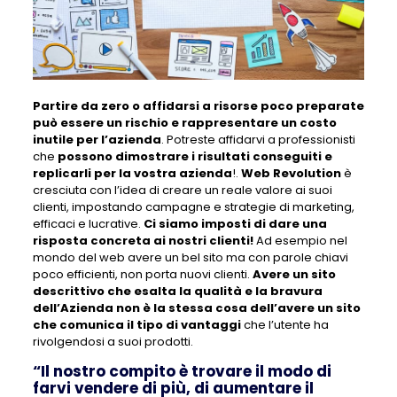
Partire da zero o affidarsi a risorse poco preparate
può essere un rischio e rappresentare un costo
inutile per l’azienda
. Potreste affidarvi a professionisti
che
possono dimostrare i risultati conseguiti e
replicarli per la vostra azienda
!.
Web Revolution
è
cresciuta con l’idea di creare un reale valore ai suoi
clienti, impostando campagne e strategie di marketing,
efficaci e lucrative.
Ci siamo imposti di dare una
risposta concreta ai nostri clienti!
Ad esempio nel
mondo del web avere un bel sito ma con parole chiavi
poco efficienti, non porta nuovi clienti.
Avere un sito
descrittivo che esalta la qualità e la bravura
dell’Azienda non è la stessa cosa dell’avere un sito
che comunica il tipo di vantaggi
che l’utente ha
rivolgendosi a suoi prodotti.
“Il nostro compito è trovare il modo di
farvi vendere di più, di aumentare il