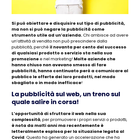
Si può obiettare e disquisire sul tipo di pubblicità,
ma non si può negare la pubblicità come
strumento utile ad un’azienda.
Chi ambisce ad avere
un’attività di vendita non può prescindere dalla
pubblicità, perché
il novanta per cento del successo
di qualsiasi prodotto o servizio sta nella sua
promozione
e nel marketing!
Molte aziende che
hanno chiuso non avevano smesso di fare
pubblicità, hanno continuato però a comunicare al
pubblico le offerte dei loro prodotti, nel modo
sbagliato o in modo inefficace
!
La pubblicità sul web, un treno sul
quale salire in corsa!
L’opportunità di sfruttare il web nella sua
complessità
, per promuovere i propri servizi o prodotti,
è nota da molti anni ma recentemente è
letteralmente esplosa per la situazione legata al
Covid
. Questo ha generato un accelerazione che ha