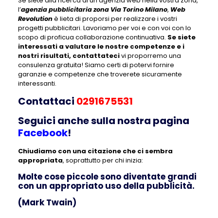
Se siete alla ricerca di un’agenzia web nella vostra zona,
l’
agenzia pubblicitaria zona Via Torino Milano
,
Web
Revolution
è lieta di proporsi per realizzare i vostri
progetti pubblicitari. Lavoriamo per voi e con voi con lo
scopo di proficua collaborazione continuativa.
Se siete
interessati a valutare le nostre competenze e i
nostri risultati, contattateci
vi proporremo una
consulenza gratuita! Siamo certi di potervi fornire
garanzie e competenze che troverete sicuramente
interessanti.
Contattaci
0291675531
Seguici anche sulla nostra pagina
Facebook
!
Chiudiamo con una citazione che ci sembra
appropriata
, soprattutto per chi inizia:
Molte cose piccole sono diventate grandi
con un appropriato uso della pubblicità.
(Mark Twain)