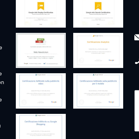
e
e
on
e
a