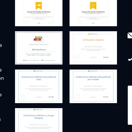
e
e
on
e
a