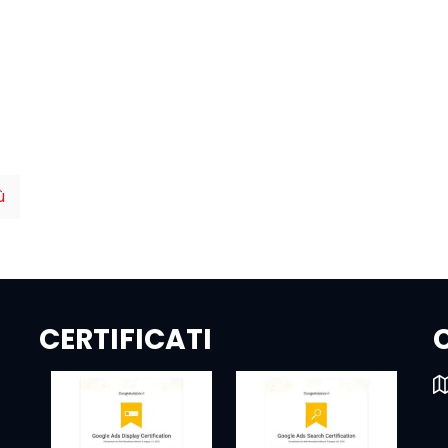
ù
CERTIFICATI