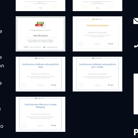
e
e
on
e
a
ro